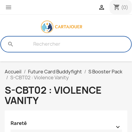
shopping_cart


(0)
search
Accueil
Future Card Buddyfight
S Booster Pack
S-CBT02 : Violence Vanity
S-CBT02 : VIOLENCE
VANITY
Rareté
