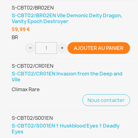
S-CBT02/BR02EN
S-CBT02/BR02EN Vile Demonic Deity Dragon,
Vanity Epoch Destroyer
59,99 €
BR
−
+
AJOUTER AU PANIER
S-CBT02/CR01EN
S-CBT02/CR01EN Invasion from the Deep and
Vile
Climax Rare
Nous contacter
S-CBT02/S001EN
S-CBT02/S001EN † Huskblood Eyes † Deadly
Eyes