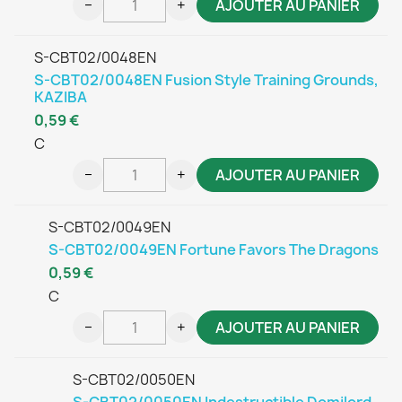
−
+
AJOUTER AU PANIER
S-CBT02/0048EN
S-CBT02/0048EN Fusion Style Training Grounds,
KAZIBA
0,59 €
C
−
+
AJOUTER AU PANIER
S-CBT02/0049EN
S-CBT02/0049EN Fortune Favors The Dragons
0,59 €
C
−
+
AJOUTER AU PANIER
S-CBT02/0050EN
S-CBT02/0050EN Indestructible Domilord