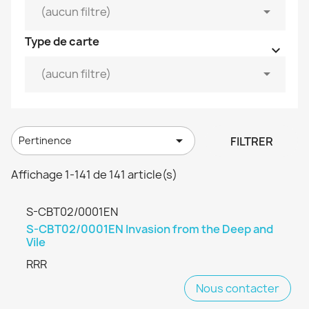


(aucun filtre)
Type de carte



(aucun filtre)

FILTRER
Pertinence
Affichage 1-141 de 141 article(s)
S-CBT02/0001EN
S-CBT02/0001EN Invasion from the Deep and
Vile
RRR
Nous contacter