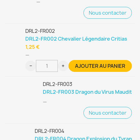
—
Nous contacter
DRL2-FR002
DRL2-FR002 Chevalier Légendaire Critias
1,25 €
—
−
+
AJOUTER AU PANIER
DRL2-FR003
DRL2-FR003 Dragon du Virus Maudit
—
Nous contacter
DRL2-FR004
DRL2-FR004 Dragon Explosion du Tyran