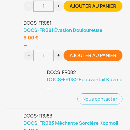
−
+
AJOUTER AU PANIER
DOCS-FR081
DOCS-FR081 Évasion Douloureuse
5,00 €
—
−
+
AJOUTER AU PANIER
DOCS-FR082
DOCS-FR082 Épouvantail Kozmo
—
Nous contacter
DOCS-FR083
DOCS-FR083 Méchante Sorcière Kozmoll