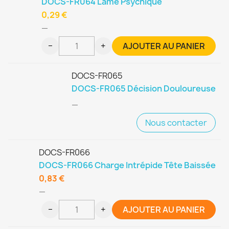
DOCS-FR064 Lame Psychique
0,29 €
—
−
+
AJOUTER AU PANIER
DOCS-FR065
DOCS-FR065 Décision Douloureuse
—
Nous contacter
DOCS-FR066
DOCS-FR066 Charge Intrépide Tête Baissée
0,83 €
—
−
+
AJOUTER AU PANIER