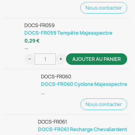
Nous contacter
DOCS-FR059
DOCS-FR059 Tempête Majesspectre
0,29 €
—
−
+
AJOUTER AU PANIER
DOCS-FR060
DOCS-FR060 Cyclone Majesspectre
—
Nous contacter
DOCS-FR061
DOCS-FR061 Recharge Chevaliardent