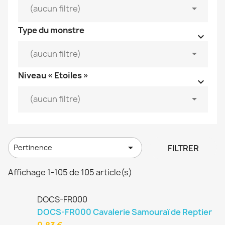


(aucun filtre)
Type du monstre



(aucun filtre)
Niveau « Etoiles »



(aucun filtre)

FILTRER
Pertinence
Affichage 1-105 de 105 article(s)
DOCS-FR000
DOCS-FR000 Cavalerie Samouraï de Reptier
0,83 €