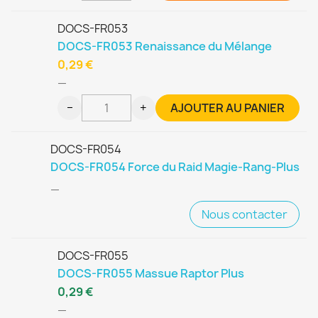
DOCS-FR053
DOCS-FR053 Renaissance du Mélange
0,29 €
—
−
+
AJOUTER AU PANIER
DOCS-FR054
DOCS-FR054 Force du Raid Magie-Rang-Plus
—
Nous contacter
DOCS-FR055
DOCS-FR055 Massue Raptor Plus
0,29 €
—