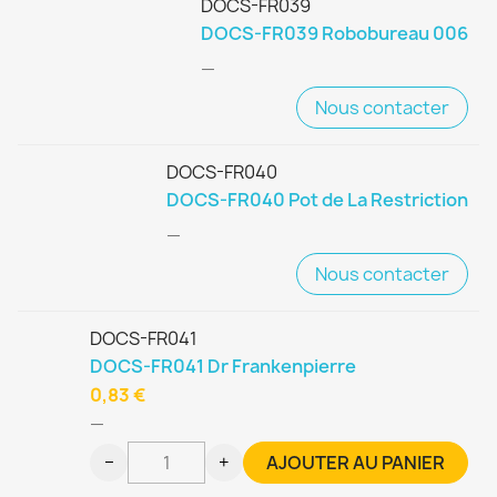
DOCS-FR039
DOCS-FR039 Robobureau 006
—
Nous contacter
DOCS-FR040
DOCS-FR040 Pot de La Restriction
—
Nous contacter
DOCS-FR041
DOCS-FR041 Dr Frankenpierre
0,83 €
—
−
+
AJOUTER AU PANIER