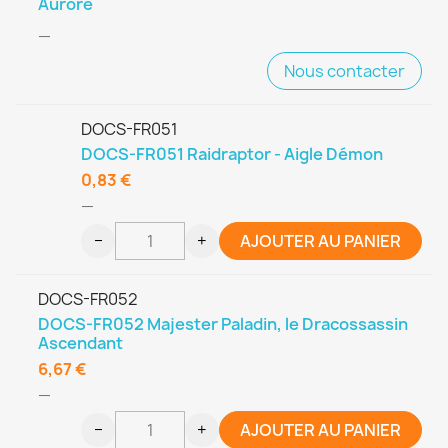
Aurore
—
Nous contacter
DOCS-FR051
DOCS-FR051 Raidraptor - Aigle Démon
0,83 €
—
−
+
AJOUTER AU PANIER
DOCS-FR052
DOCS-FR052 Majester Paladin, le Dracossassin
Ascendant
6,67 €
—
−
+
AJOUTER AU PANIER