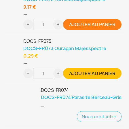
9,17 €
—
−
+
AJOUTER AU PANIER
DOCS-FR073
DOCS-FR073 Ouragan Majesspectre
0,29 €
—
−
+
AJOUTER AU PANIER
DOCS-FR074
DOCS-FR074 Parasite Berceau-Gris
—
Nous contacter