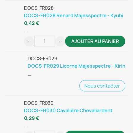
DOCS-FR028
DOCS-FR028 Renard Majesspectre - Kyubi
0,42 €
—
−
+
AJOUTER AU PANIER
DOCS-FR029
DOCS-FR029 Licorne Majesspectre - Kirin
—
Nous contacter
DOCS-FR030
DOCS-FR030 Cavalière Chevaliardent
0,29 €
—