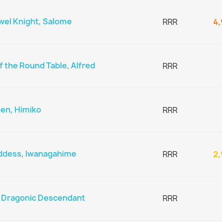
el Knight, Salome
RRR
4,
 the Round Table, Alfred
RRR
en, Himiko
RRR
ddess, Iwanagahime
RRR
2,
 Dragonic Descendant
RRR