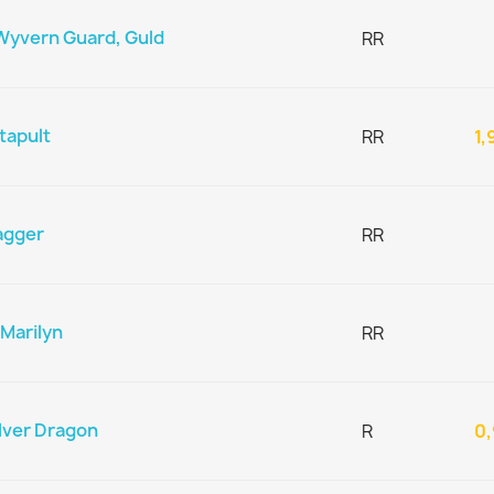
Wyvern Guard, Guld
RR
tapult
RR
1,
agger
RR
Marilyn
RR
lver Dragon
R
0,