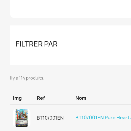
FILTRER PAR
Il y a 114 produits.
Img
Ref
Nom
BT10/001EN Pure Heart J
BT10/001EN