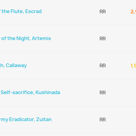
 the Flute, Escrad
RR
2,
 of the Night, Artemis
RR
h, Callaway
RR
1,
elf-sacrifice, Kushinada
RR
y Eradicator, Zuitan
RR