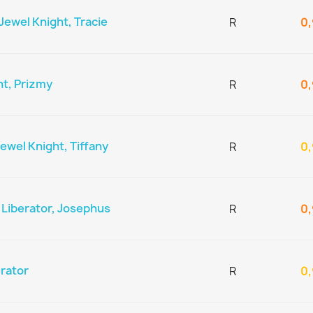
ewel Knight, Tracie
R
0,
t, Prizmy
R
0,
wel Knight, Tiffany
R
0,
Liberator, Josephus
R
0,
rator
R
0,