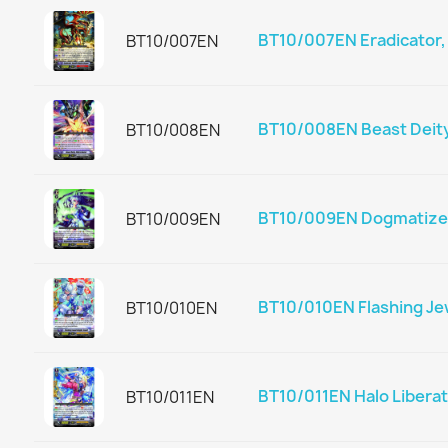
BT10/007EN Eradicator,
BT10/007EN
BT10/008EN Beast Deity
BT10/008EN
BT10/009EN Dogmatize J
BT10/009EN
BT10/010EN Flashing Jew
BT10/010EN
BT10/011EN Halo Liberat
BT10/011EN