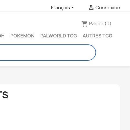


Français
Connexion
Panier
(0)
shopping_cart
OH
POKEMON
PALWORLD TCG
AUTRES TCG
TS