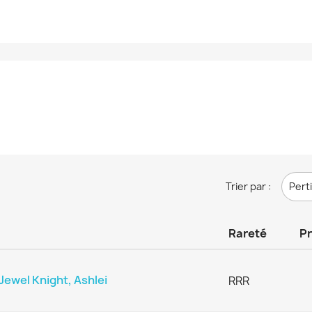
Trier par :
Pert
Rareté
Pr
ewel Knight, Ashlei
RRR