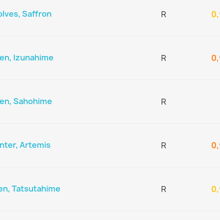
lves, Saffron
R
0,
en, Izunahime
R
0,
den, Sahohime
R
nter, Artemis
R
0,
en, Tatsutahime
R
0,