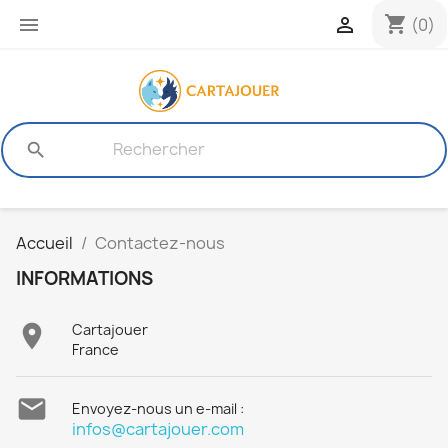
shopping_cart


(0)
search
Accueil
Contactez-nous
INFORMATIONS

Cartajouer
France

Envoyez-nous un e-mail :
infos@cartajouer.com