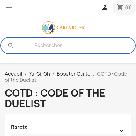
shopping_cart


(0)
search
Accueil
Yu-Gi-Oh
Booster Carte
COTD : Code
of the Duelist
COTD : CODE OF THE
DUELIST
Rareté
