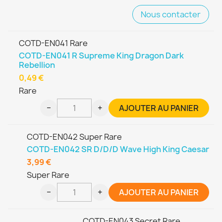
Nous contacter
COTD-EN041 Rare
COTD-EN041 R Supreme King Dragon Dark
Rebellion
0,49 €
Rare
−
+
AJOUTER AU PANIER
COTD-EN042 Super Rare
COTD-EN042 SR D/D/D Wave High King Caesar
3,99 €
Super Rare
−
+
AJOUTER AU PANIER
COTD-EN043 Secret Rare