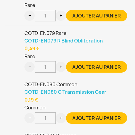
Rare
−
+
AJOUTER AU PANIER
COTD-EN079 Rare
COTD-EN079 R Blind Obliteration
0,49 €
Rare
−
+
AJOUTER AU PANIER
COTD-EN080 Common
COTD-EN080 C Transmission Gear
0,19 €
Common
−
+
AJOUTER AU PANIER