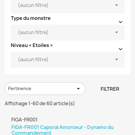


(aucun filtre)
Type du monstre



(aucun filtre)
Niveau « Etoiles »



(aucun filtre)

FILTRER
Pertinence
Affichage 1-60 de 60 article(s)
FIGA-FR001
FIGA-FR001 Caporal Amorceur - Dynamo du
Commandement