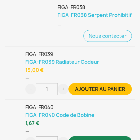
FIGA-FR038
FIGA-FR038 Serpent Prohibitif
—
Nous contacter
FIGA-FR039
FIGA-FR039 Radiateur Codeur
15,00 €
—
−
+
AJOUTER AU PANIER
FIGA-FR040
FIGA-FR040 Code de Bobine
1,67 €
—