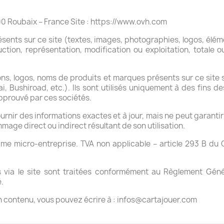
 Roubaix – France Site : 
https://www.ovh.com
sents sur ce site (textes, images, photographies, logos, éléme
tion, représentation, modification ou exploitation, totale ou 
tions, logos, noms de produits et marques présents sur ce site s
ushiroad, etc.). Ils sont utilisés uniquement à des fins desc
approuvé par ces sociétés.
ournir des informations exactes et à jour, mais ne peut garantir 
age direct ou indirect résultant de son utilisation.
me micro‑entreprise. TVA non applicable – article 293 B du C
s via le site sont traitées conformément au Règlement Géné
.
on contenu, vous pouvez écrire à : infos@cartajouer.com