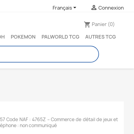


Français
Connexion
Panier
(0)
shopping_cart
OH
POKEMON
PALWORLD TCG
AUTRES TCG
57 Code NAF : 4765Z – Commerce de détail de jeux et 
Téléphone : non communiqué