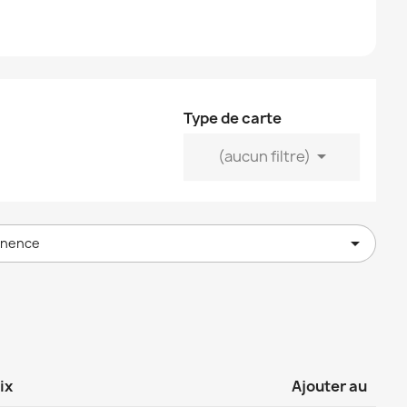
Type de carte

(aucun filtre)

inence
ix
Ajouter au