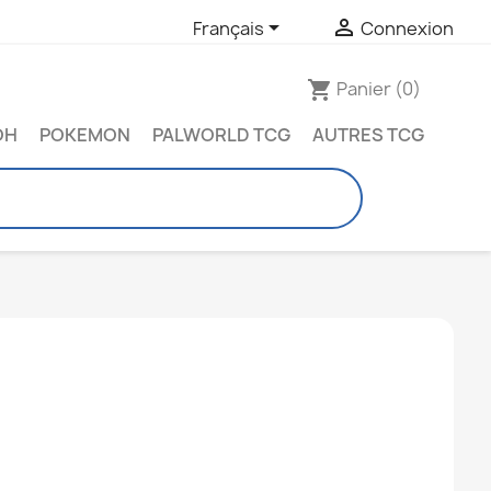


Français
Connexion
Panier
(0)
shopping_cart
OH
POKEMON
PALWORLD TCG
AUTRES TCG