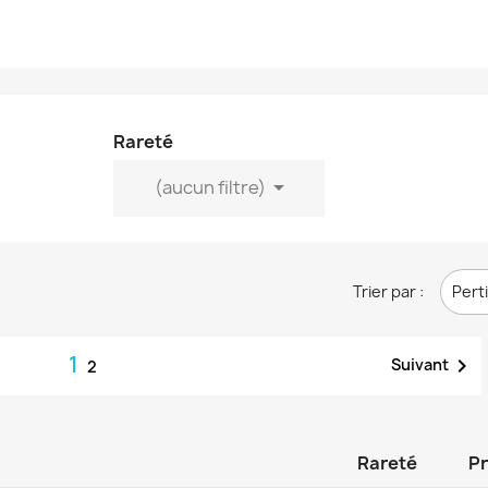
Rareté

(aucun filtre)
Trier par :
Pert
1

Suivant
2
Rareté
Pr