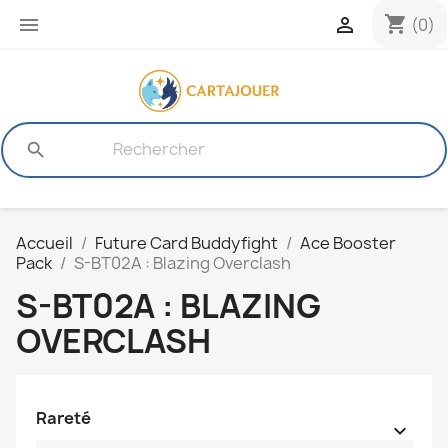
shopping_cart


(0)
search
Accueil
Future Card Buddyfight
Ace Booster
Pack
S-BT02A : Blazing Overclash
S-BT02A : BLAZING
OVERCLASH
Rareté
