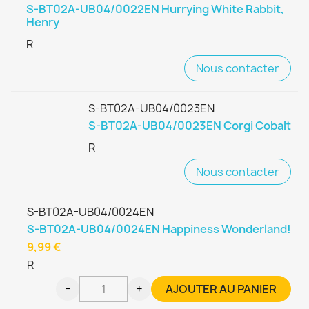
S-BT02A-UB04/0022EN Hurrying White Rabbit,
Henry
R
Nous contacter
S-BT02A-UB04/0023EN
S-BT02A-UB04/0023EN Corgi Cobalt
R
Nous contacter
S-BT02A-UB04/0024EN
S-BT02A-UB04/0024EN Happiness Wonderland!
9,99 €
R
−
+
AJOUTER AU PANIER