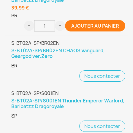
39,99 €
BR
−
+
AJOUTER AU PANIER
S-BT02A-SP/BR02EN
S-BT02A-SP/BR02EN CHAOS Vanguard,
Geargod ver.Zero
BR
Nous contacter
S-BT02A-SP/S001EN
S-BT02A-SP/S001EN Thunder Emperor Warlord,
Barlbatzz Dragoroyale
SP
Nous contacter