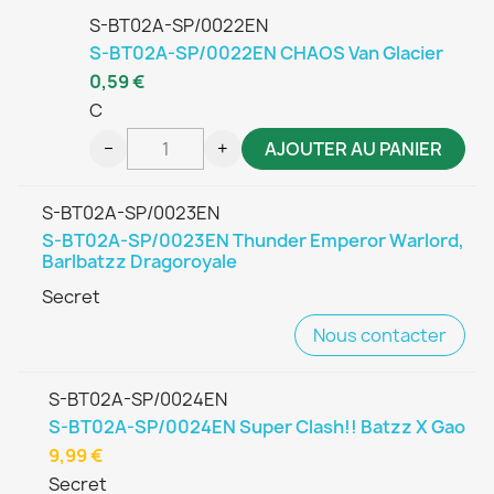
S-BT02A-SP/0022EN
S-BT02A-SP/0022EN CHAOS Van Glacier
0,59 €
C
−
+
AJOUTER AU PANIER
S-BT02A-SP/0023EN
S-BT02A-SP/0023EN Thunder Emperor Warlord,
Barlbatzz Dragoroyale
Secret
Nous contacter
S-BT02A-SP/0024EN
S-BT02A-SP/0024EN Super Clash!! Batzz X Gao
9,99 €
Secret