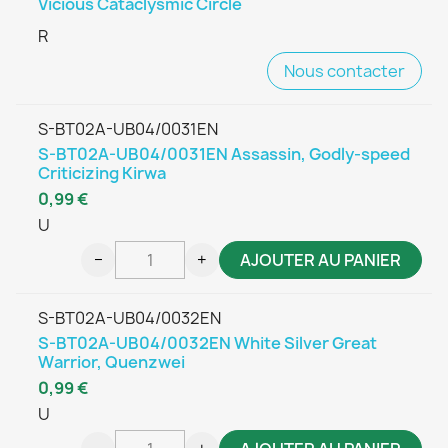
Vicious Cataclysmic Circle
R
Nous contacter
S-BT02A-UB04/0031EN
S-BT02A-UB04/0031EN Assassin, Godly-speed
Criticizing Kirwa
0,99 €
U
−
+
AJOUTER AU PANIER
S-BT02A-UB04/0032EN
S-BT02A-UB04/0032EN White Silver Great
Warrior, Quenzwei
0,99 €
U