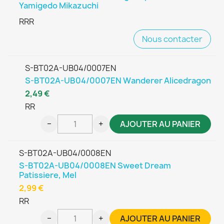
Yamigedo Mikazuchi
RRR
Nous contacter
S-BT02A-UB04/0007EN
S-BT02A-UB04/0007EN Wanderer Alicedragon
2,49 €
RR
−
+
AJOUTER AU PANIER
S-BT02A-UB04/0008EN
S-BT02A-UB04/0008EN Sweet Dream
Patissiere, Mel
2,99 €
RR
−
+
AJOUTER AU PANIER