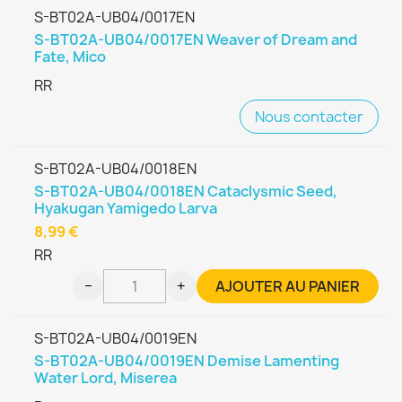
S-BT02A-UB04/0017EN
S-BT02A-UB04/0017EN Weaver of Dream and
Fate, Mico
RR
Nous contacter
S-BT02A-UB04/0018EN
S-BT02A-UB04/0018EN Cataclysmic Seed,
Hyakugan Yamigedo Larva
8,99 €
RR
−
+
AJOUTER AU PANIER
S-BT02A-UB04/0019EN
S-BT02A-UB04/0019EN Demise Lamenting
Water Lord, Miserea