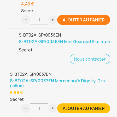
4,49 €
Secret
−
+
AJOUTER AU PANIER
S-BT02A-SP/0036EN
S-BT02A-SP/0036EN Mini Geargod Skeleton
Secret
Nous contacter
S-BT02A-SP/0037EN
S-BT02A-SP/0037EN Mercenary's Dignity, Dra-
gollum
9,99 €
Secret
−
+
AJOUTER AU PANIER