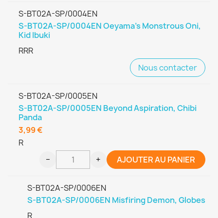
S-BT02A-SP/0004EN
S-BT02A-SP/0004EN Oeyama's Monstrous Oni,
Kid Ibuki
RRR
Nous contacter
S-BT02A-SP/0005EN
S-BT02A-SP/0005EN Beyond Aspiration, Chibi
Panda
3,99 €
R
−
+
AJOUTER AU PANIER
S-BT02A-SP/0006EN
S-BT02A-SP/0006EN Misfiring Demon, Globes
R