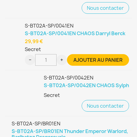
Nous contacter
S-BT02A-SP/0041EN
S-BT02A-SP/0041EN CHAOS Darryl Berck
29,99 €
Secret
−
+
AJOUTER AU PANIER
S-BT02A-SP/0042EN
S-BT02A-SP/0042EN CHAOS Sylph
Secret
Nous contacter
S-BT02A-SP/BR01EN
S-BT02A-SP/BR01EN Thunder Emperor Warlord,
Barlbatzz Dragoroyale