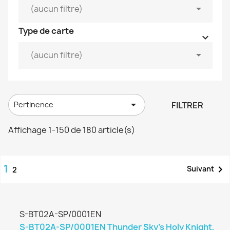


(aucun filtre)
Type de carte



(aucun filtre)

FILTRER
Pertinence
Affichage 1-150 de 180 article(s)
1

Suivant
2
S-BT02A-SP/0001EN
S-BT02A-SP/0001EN Thunder Sky's Holy Knight,