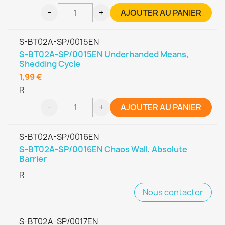
−
+
AJOUTER AU PANIER
S-BT02A-SP/0015EN
S-BT02A-SP/0015EN Underhanded Means,
Shedding Cycle
1,99 €
R
−
+
AJOUTER AU PANIER
S-BT02A-SP/0016EN
S-BT02A-SP/0016EN Chaos Wall, Absolute
Barrier
R
Nous contacter
S-BT02A-SP/0017EN