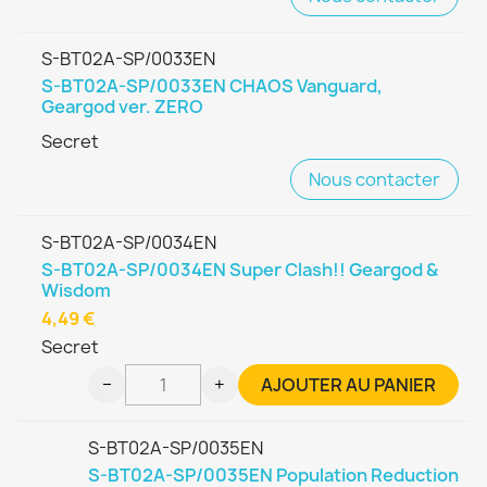
S-BT02A-SP/0033EN
S-BT02A-SP/0033EN CHAOS Vanguard,
Geargod ver. ZERO
Secret
Nous contacter
S-BT02A-SP/0034EN
S-BT02A-SP/0034EN Super Clash!! Geargod &
Wisdom
4,49 €
Secret
−
+
AJOUTER AU PANIER
S-BT02A-SP/0035EN
S-BT02A-SP/0035EN Population Reduction